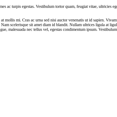
mes ac turpis egestas. Vestibulum tortor quam, feugiat vitae, ultricies e
at mollis mi. Cras ac urna sed nisi auctor venenatis ut id sapien. Viv
t. Nam scelerisque sit amet diam id blandit. Nullam ultrices ligula at lig
augue, malesuada nec tellus vel, egestas condimentum ipsum. Vestibulum